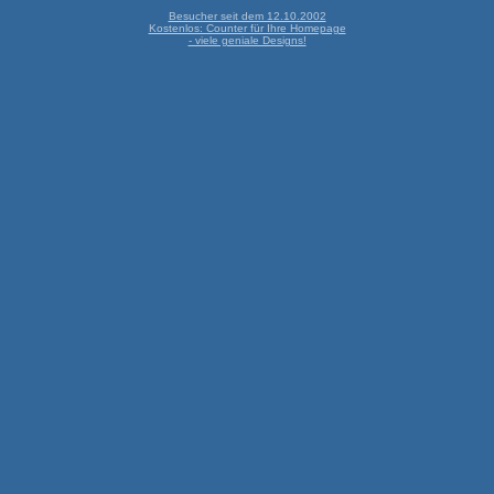
Besucher seit dem 12.10.2002
Kostenlos: Counter für Ihre Homepage
- viele geniale Designs!