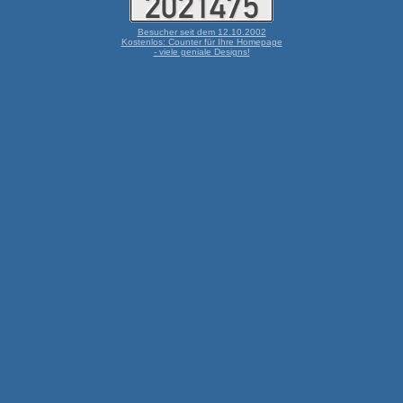
Besucher seit dem 12.10.2002
Kostenlos: Counter für Ihre Homepage
- viele geniale Designs!