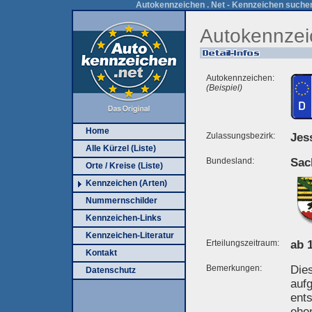
Autokennzeichen . Net - Kennzeichen suchen
Autokennzei
Autokennzeichen:
(Beispiel)
Home
Zulassungsbezirk:
Jes
Alle Kürzel (Liste)
Bundesland:
Sac
Orte / Kreise (Liste)
Kennzeichen (Arten)
Nummernschilder
Kennzeichen-Links
Kennzeichen-Literatur
Erteilungszeitraum:
ab 
Kontakt
Bemerkungen:
Die
Datenschutz
aufg
ent
ehe